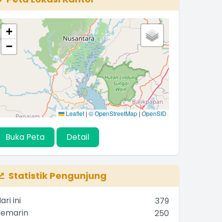
+
−
Leaflet
|
© OpenStreetMap
|
OpenSID
Buka Peta
Detail
Statistik Pengunjung
ari ini
379
Kemarin
250