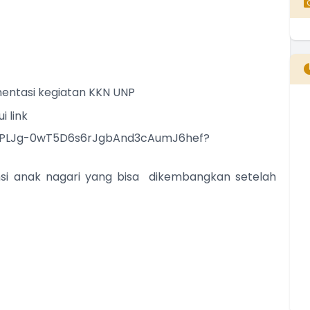
entasi kegiatan KKN UNP
i link
B
T
/1hEPLJg-0wT5D6s6rJgbAnd3cAumJ6hef?
T
nsi anak nagari yang bisa dikembangkan setelah
E