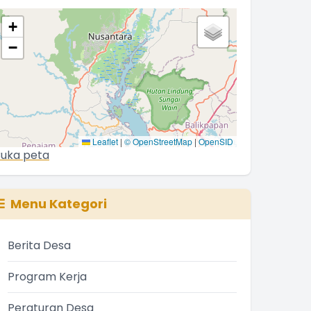
+
−
Leaflet
|
© OpenStreetMap
|
OpenSID
uka peta
Menu Kategori
Berita Desa
Program Kerja
Peraturan Desa