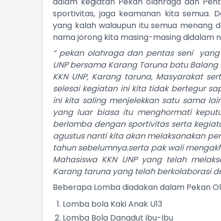
dalam kegiatan Pekan olahraga dan Penta
sportivitas, jaga keamanan kita semua.
yang kalah walaupun itu semua menang 
nama jorong kita masing-masing didalam na
“ pekan olahraga dan pentas seni yang
UNP bersama Karang Taruna batu Balang 
KKN UNP, Karang taruna, Masyarakat ser
selesai kegiatan ini kita tidak bertegur 
ini kita saling menjelekkan satu sama la
yang luar biasa itu menghormati keput
berlomba dengan sportivitas serta kegiata
agustus nanti kita akan melaksanakan per
tahun sebelumnya.serta pak wali mengakh
Mahasiswa KKN UNP yang telah melaksa
Karang taruna yang telah berkolaborasi 
Beberapa Lomba diadakan dalam Pekan Olah
Lomba bola Kaki Anak U13
Lomba Bola Dangdut ibu-Ibu