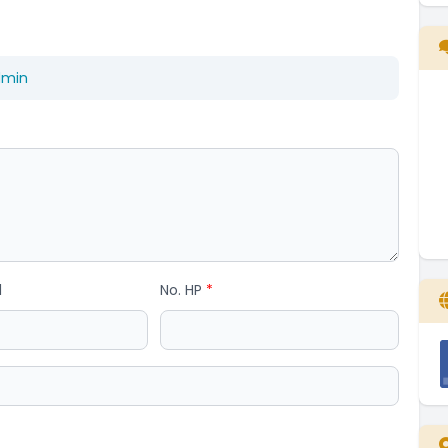
dmin
l
No. HP
*