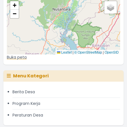
+
−
Leaflet
|
© OpenStreetMap
|
OpenSID
Buka peta
Menu Kategori
Berita Desa
Program Kerja
Peraturan Desa