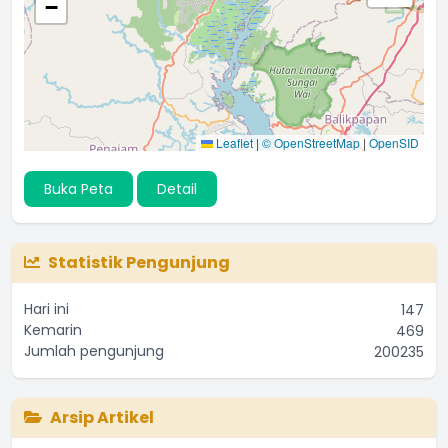
−
Leaflet
|
© OpenStreetMap
|
OpenSID
Buka Peta
Detail
Statistik Pengunjung
Hari ini
147
Kemarin
469
Jumlah pengunjung
200235
Arsip Artikel