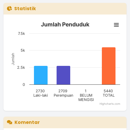
Statistik
Jumlah Penduduk
Jumlah Penduduk
Bar chart with 4 bars.
The chart has 1 X axis displaying categories.
7.5k
The chart has 1 Y axis displaying Jumlah. Data ranges from 1
5k
Jumlah
2.5k
0
2730
2709
1
5440
Laki-laki
Perempuan
BELUM
TOTAL
MENGISI
Highcharts.com
End of interactive chart.
Komentar