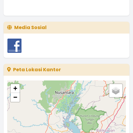
Media Sosial
Peta Lokasi Kantor
+
−