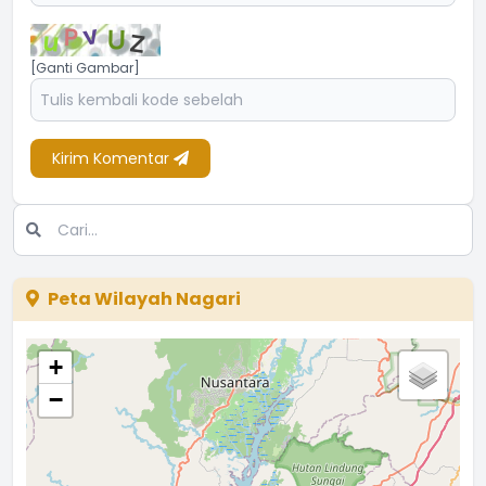
[Ganti Gambar]
Kirim Komentar
Peta Wilayah Nagari
+
−