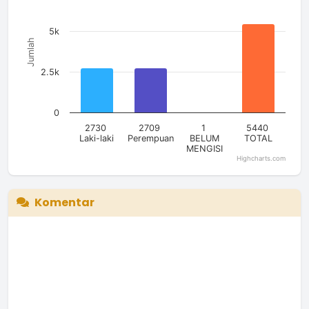
The chart has 1 Y axis displaying Jumlah. Data ranges from 1
5k
Jumlah
2.5k
0
2730
2709
1
5440
Laki-laki
Perempuan
BELUM
TOTAL
MENGISI
Highcharts.com
End of interactive chart.
Komentar