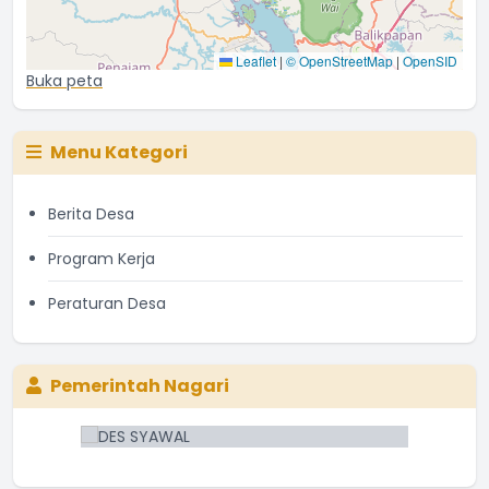
Leaflet
|
© OpenStreetMap
|
OpenSID
Buka peta
Menu Kategori
Berita Desa
Program Kerja
Peraturan Desa
Pemerintah Nagari