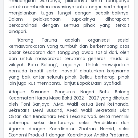
meluangkan waktunya, pikirannya serta tenaganya
untuk memberikan inovasinya untuk nagari serta dapat
menjalankan tugas fungsi dengan sebaik-baiknya.
Dalam pelaksanaan tupoksinya diharapkan
berkoordinasi dengan semua pihak yang terkait
dinagari.
“Karang Taruna adalah organisasi sosial
kemasyarakatan yang tumbuh dan berkembang atas
dasar kesadaran dan tanggung jawab sosial dari, oleh
dan untuk masyarakat terutama generasi muda di
wilayah Batu Balang”, tegasnya. Untuk mewujudkan
pemuda kreatif serta inovatif dibutuhkan kerjasama
yang baik antar seluruh pihak. Beliau berharap, pihak
lain juga ikut membantu, lanjut Bapak Dasril Syofiadi.
Adapun Susunan Pengurus Nagari Batu Balang
Kecamatan Harau Masa Bakti 2022 - 2027 yang diketuai
oleh Toni Sanjaya, A.Md, Wakil ketua Beni Refnando,
Sekretaris Dewi Susanti, A.Md, Wakil Sekretaris Dian
Oktari dan Bendahara Febri Tesa Karyati. Serta memiliki
beberapa seksi diantaranya seksi Pendidikan dan
Agama dengan Koordinator Zhafran Hamid, seksi
Ekonomi Produktif dengan Koordinator Andika Pratama,