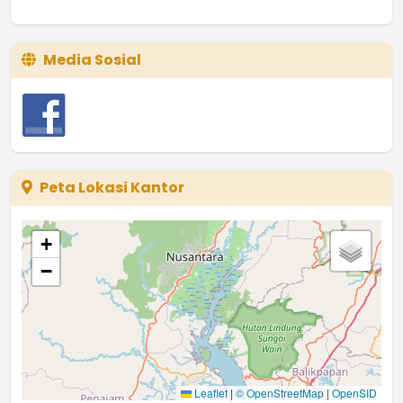
Media Sosial
Peta Lokasi Kantor
+
−
Leaflet
|
© OpenStreetMap
|
OpenSID