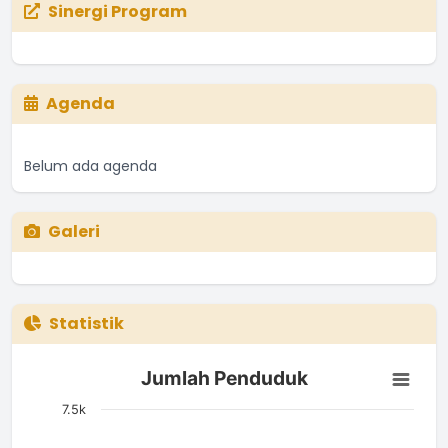
Sinergi Program
Agenda
Belum ada agenda
Galeri
Statistik
Jumlah Penduduk
Jumlah Penduduk
Bar chart with 4 bars.
The chart has 1 X axis displaying categories.
7.5k
The chart has 1 Y axis displaying Jumlah. Data ranges from 1