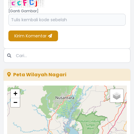
[Ganti Gambar]
Kirim Komentar
Peta Wilayah Nagari
+
−