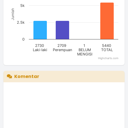
5k
Jumlah
2.5k
0
2730
2709
1
5440
Laki-laki
Perempuan
BELUM
TOTAL
MENGISI
Highcharts.com
End of interactive chart.
Komentar