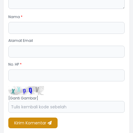
Nama
*
Alamat Email
No. HP
*
[Ganti Gambar]
Kirim Komentar