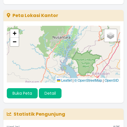
Peta Lokasi Kantor
+
−
Leaflet
|
© OpenStreetMap
|
OpenSID
Buka Peta
Detail
Statistik Pengunjung