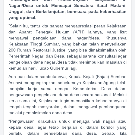
Nagari/Desa untuk Mencapai Sumatera Barat Madani,
Unggul, dan Berkelanjutan, bermuara pada keberhasilan
yang optimal.”
“Selain itu, tentu kita sangat mengapresiasi peran Kejaksaan
dan Aparat Penegak Hukum (APH) lainnya, yang ikut
mengawal pengelolaan dana nagari/desa. Khususnya
Kejaksaan Tinggi Sumbar, yang bahkan telah menyediakan
200 Rumah Restorasi Justice, yang bisa dimaksimalkan oleh
Pemerintah Nagari dan Desa, sebagai sarana konsultasi agar
pengelolaan dana nagari/desa tidak menimbulkan masalah di
kemudian hari,” ucap Gubernur lagi.
Ada pun dalam sambutannya, Kepala Kejati (Kajati) Sumbar,
Asnawi mengungkapkan, sebelumnya Kejaksaan Agung telah
menjalin kerja sama dengan Kementerian Desa dalam
pengawasan pengelolaan dana desa secara nasional. Melalui
kerja sama ini, Kejaksaan ingin memastikan kehadirannya di
tengah-tengah masyarakat, dalam mengawal pembangunan
melalui pemaksimalan dana desa.
“Pengawasan dilakukan untuk menjaga wali nagari atau
kepala desa, agar tetap berjalan di dalam koridor yang
berlaku dalam pengelolaan dana desa. Sebab, kita