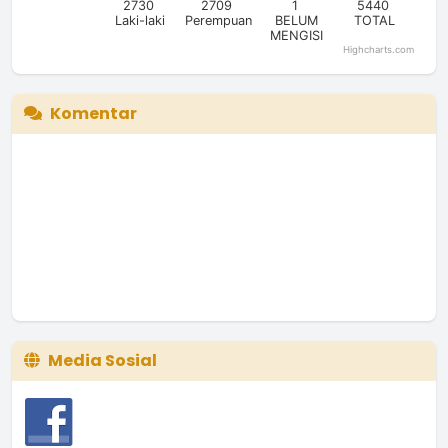
2730
2709
1
5440
Laki-laki
Perempuan
BELUM
TOTAL
MENGISI
Highcharts.com
End of interactive chart.
Komentar
Media Sosial