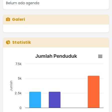
Belum ada agenda
Galeri
Statistik
Jumlah Penduduk
Jumlah Penduduk
Bar chart with 4 bars.
The chart has 1 X axis displaying categories.
7.5k
The chart has 1 Y axis displaying Jumlah. Data ranges from 1
5k
Jumlah
2.5k
0