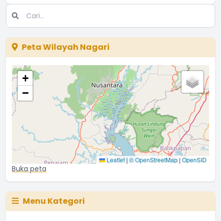
Peta Wilayah Nagari
+
−
Leaflet
|
© OpenStreetMap
|
OpenSID
Buka peta
Menu Kategori