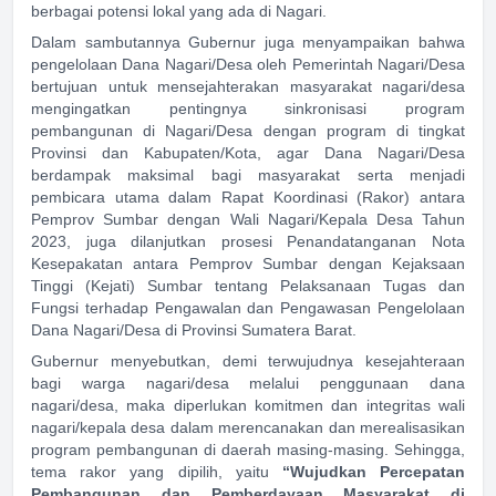
berbagai potensi lokal yang ada di Nagari.
Dalam sambutannya Gubernur juga menyampaikan bahwa
pengelolaan Dana Nagari/Desa oleh Pemerintah Nagari/Desa
bertujuan untuk mensejahterakan masyarakat nagari/desa
mengingatkan pentingnya sinkronisasi program
pembangunan di Nagari/Desa dengan program di tingkat
Provinsi dan Kabupaten/Kota, agar Dana Nagari/Desa
berdampak maksimal bagi masyarakat serta menjadi
pembicara utama dalam Rapat Koordinasi (Rakor) antara
Pemprov Sumbar dengan Wali Nagari/Kepala Desa Tahun
2023, juga dilanjutkan prosesi Penandatanganan Nota
Kesepakatan antara Pemprov Sumbar dengan Kejaksaan
Tinggi (Kejati) Sumbar tentang Pelaksanaan Tugas dan
Fungsi terhadap Pengawalan dan Pengawasan Pengelolaan
Dana Nagari/Desa di Provinsi Sumatera Barat.
Gubernur menyebutkan, demi terwujudnya kesejahteraan
bagi warga nagari/desa melalui penggunaan dana
nagari/desa, maka diperlukan komitmen dan integritas wali
nagari/kepala desa dalam merencanakan dan merealisasikan
program pembangunan di daerah masing-masing. Sehingga,
tema rakor yang dipilih, yaitu
“Wujudkan Percepatan
Pembangunan dan Pemberdayaan Masyarakat di