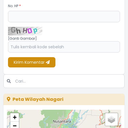
No. HP
*
[Ganti Gambar]
Kirim Komentar
Peta Wilayah Nagari
+
−