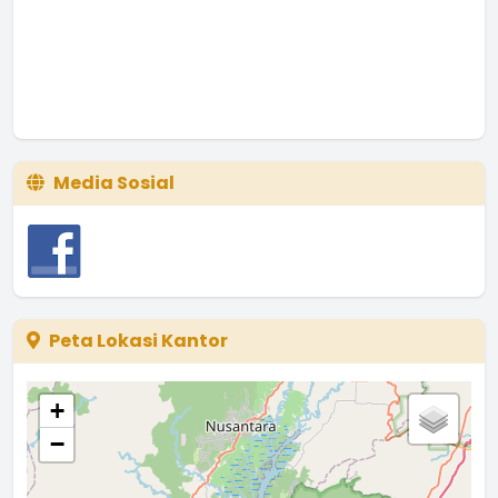
Media Sosial
Peta Lokasi Kantor
+
−