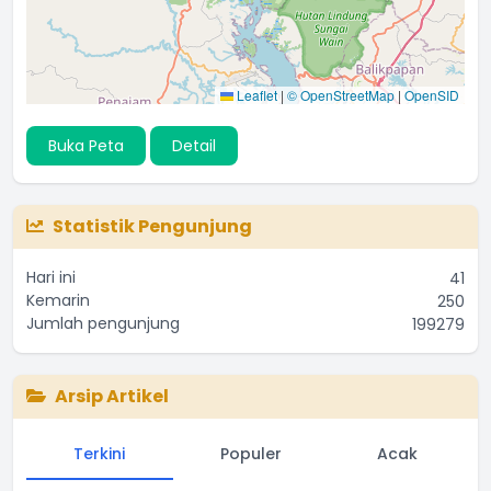
Leaflet
|
© OpenStreetMap
|
OpenSID
Buka Peta
Detail
Statistik Pengunjung
Hari ini
41
Kemarin
250
Jumlah pengunjung
199279
Arsip Artikel
Terkini
Populer
Acak