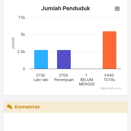
Jumlah Penduduk
Jumlah Penduduk
Bar chart with 4 bars.
The chart has 1 X axis displaying categories.
7.5k
The chart has 1 Y axis displaying Jumlah. Data ranges from 1
5k
Jumlah
2.5k
0
2730
2709
1
5440
Laki-laki
Perempuan
BELUM
TOTAL
MENGISI
Highcharts.com
End of interactive chart.
Komentar