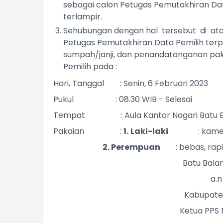
sebagai calon Petugas Pemutakhiran Dat
terlampir.
Sehubungan dengan hal tersebut di ata
Petugas Pemutakhiran Data Pemilih terpi
sumpah/janji, dan penandatanganan pak
Pemilih pada :
Hari, Tanggal : Senin, 6 Februari 2023
Pukul : 08.30 WIB - Selesai
Tempat : Aula Kantor Nagari Batu B
Pakaian :
1.
Laki-laki
: kameja 
2. Perempuan
: bebas, rap
Batu Balan
a.n
Kabupaten
Ketua PPS 