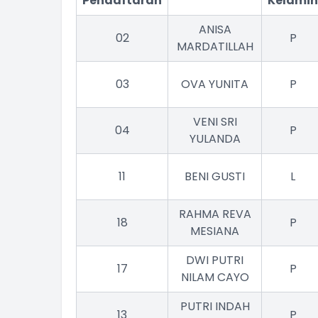
Pendaftaran
Kelamin
ANISA
02
P
MARDATILLAH
03
OVA YUNITA
P
VENI SRI
04
P
YULANDA
11
BENI GUSTI
L
RAHMA REVA
18
P
MESIANA
DWI PUTRI
17
P
NILAM CAYO
PUTRI INDAH
13
P