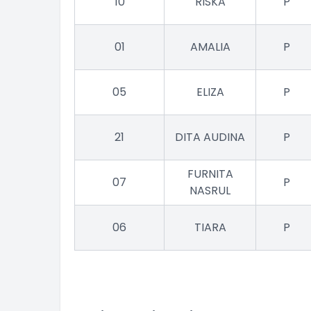
10
RISKA
P
01
AMALIA
P
05
ELIZA
P
21
DITA AUDINA
P
FURNITA
07
P
NASRUL
06
TIARA
P