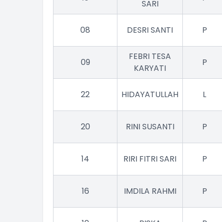
SARI
08
DESRI SANTI
P
FEBRI TESA
09
P
KARYATI
22
HIDAYATULLAH
L
20
RINI SUSANTI
P
14
RIRI FITRI SARI
P
16
IMDILA RAHMI
P