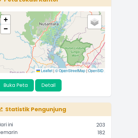
+
−
Leaflet
|
© OpenStreetMap
|
OpenSID
Buka Peta
Detail
Statistik Pengunjung
ari ini
203
Kemarin
182