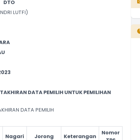
DTO
NDRI LUTFI)
UARA
AU
B
T
T
2023
UTAKHIRAN DATA PEMILIH UNTUK PEMILIHAN
AKHIRAN DATA PEMILIH
Nomor
Nagari
Jorong
Keterangan
E