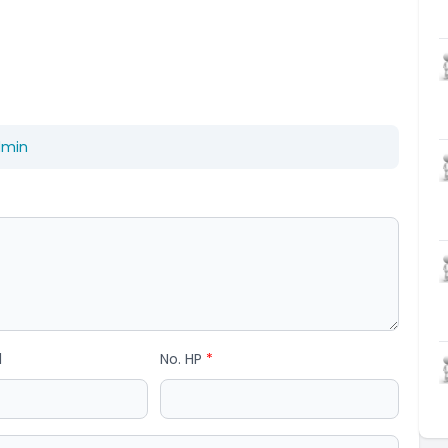
dmin
l
No. HP
*