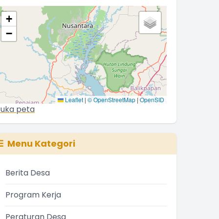
+
−
Leaflet
|
© OpenStreetMap
|
OpenSID
uka peta
Menu Kategori
Berita Desa
Program Kerja
Peraturan Desa